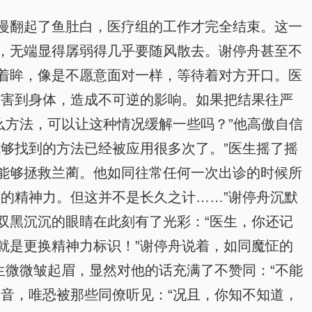
慢翻起了鱼肚白，医疗组的工作才完全结束。这一
，无端显得孱弱得几乎要随风散去。谢停舟甚至不
着眸，像是不愿意面对一样，等待着对方开口。医
伤害到身体，造成不可逆的影响。如果把结果往严
么方法，可以让这种情况缓解一些吗？”他高傲自信
够找到的方法已经被应用很多次了。”医生摇了摇
能够拯救兰蔺。他如同往常任何一次出诊的时候所
的精神力。但这并不是长久之计……”谢停舟沉默
双黑沉沉的眼睛在此刻有了光彩：“医生，你还记
就是更换精神力标识！”谢停舟说着，如同魔怔的
生微微皱起眉，显然对他的话充满了不赞同：“不能
音，唯恐被那些同僚听见：“况且，你知不知道，