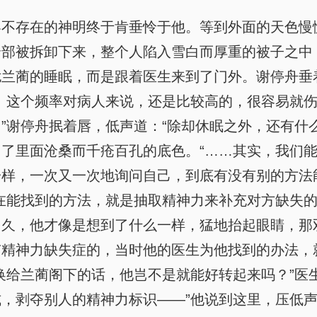
界不存在的神明终于肯垂怜于他。等到外面的天色慢
全部被拆卸下来，整个人陷入雪白而厚重的被子之中
扰兰蔺的睡眠，而是跟着医生来到了门外。谢停舟垂
。这个频率对病人来说，还是比较高的，很容易就
”谢停舟抿着唇，低声道：“除却休眠之外，还有什
了里面沧桑而千疮百孔的底色。“……其实，我们能
一样，一次又一次地询问自己，到底有没有别的方法
在能找到的方法，就是抽取精神力来补充对方缺失的
久，他才像是想到了什么一样，猛地抬起眼睛，那
精神力缺失症的，当时他的医生为他找到的办法，
换给兰蔺阁下的话，他岂不是就能好转起来吗？”医
，剥夺别人的精神力标识——”他说到这里，压低声