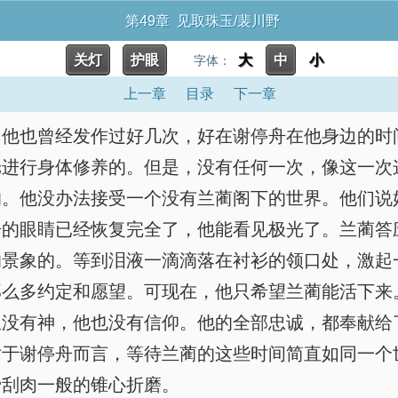
第49章 见取珠玉/裴川野
关灯
护眼
大
中
小
字体：
上一章
目录
下一章
，他也曾经发作过好几次，好在谢停舟在他身边的时
舱进行身体修养的。但是，没有任何一次，像这一次
的。他没办法接受一个没有兰蔺阁下的世界。他们说
舟的眼睛已经恢复完全了，他能看见极光了。兰蔺答
的景象的。等到泪液一滴滴落在衬衫的领口处，激起
那么多约定和愿望。可现在，他只希望兰蔺能活下来
里没有神，他也没有信仰。他的全部忠诚，都奉献给
对于谢停舟而言，等待兰蔺的这些时间简直如同一个
骨刮肉一般的锥心折磨。