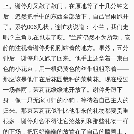
上。谢停舟又敲了敲门，在原地等了十几分钟之
后，忽然把手中的东西全部放下，自己冒雨跑开
了。系统006见状，连忙劝说道：“小兰，我们走
吧？主角现在也走了哎。”兰蔺仍然不为所动，安
静的注视着谢停舟刚刚站着的地方。果然，五分
钟后，谢停舟又跑了回来。他手上还拿着一束白
色的小花束，用一根奶黄色的丝带粗粗系着——
那应该是他们在后花园栽种的茉莉花。现在经过
一场春雨，茉莉花缓缓地开放了。谢停舟蹲下
身，像一只无家可归的小狗，等待着自己主人的
归来。那束茉莉花似乎比他带来的礼物都要贵重
很多，谢停舟舍不得让它沦落到和那些礼物一样
的下场，把它好端端的放置在了自己的膝盖上，