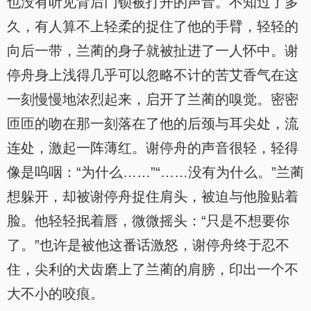
也没有听见背后门锁被打开的声音。不知过了多
久，有人算不上轻柔的捉住了他的手臂，轻轻的
向后一带，兰蔺的身子就被扯进了一人怀中。谢
停舟身上浅得几乎可以忽略不计的苦艾香气在这
一刻慢慢地浓烈起来，启开了兰蔺的嗅觉。密密
匝匝的吻在那一刻落在了他的后颈与耳尖处，流
连处，激起一阵薄红。谢停舟的声音很轻，轻得
像是呜咽：“为什么……”“……没有为什么。”兰蔺
想躲开，却被谢停舟捉住肩头，被迫与他脸贴着
脸。他轻轻抿着唇，微微摇头：“只是不想要你
了。”也许是被他这番话激怒，谢停舟终于忍不
住，尖利的犬齿磨上了兰蔺的肩膀，印出一个不
大不小的咬痕。