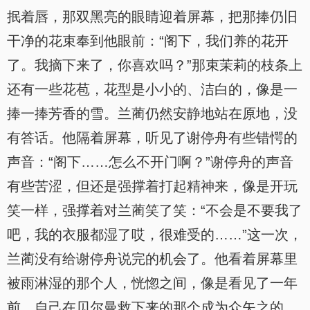
抿着唇，那双黑亮的眼睛迎着屏幕，把那捧仍旧
干净的花束奉到他眼前：“阁下，我们养的花开
了。我摘下来了，你喜欢吗？”那束茉莉的枝条上
还有一些花苞，花型是小小的、洁白的，像是一
捧一捧芳香的雪。兰蔺仍然安静地站在原地，没
有答话。他隔着屏幕，听见了谢停舟有些错愕的
声音：“阁下……怎么不开门啊？”谢停舟的声音
有些苦涩，但还是强撑着打起精神来，像是开玩
笑一样，强撑着对兰蔺笑了笑：“不会是不要我了
吧，我的衣服都湿了哎，很难受的……”这一次，
兰蔺没有给谢停舟说完的机会了。他看着屏幕里
被雨淋湿的那个人，恍惚之间，像是看见了一年
前，自己在贝尔曼救下来的那个成为众矢之的、