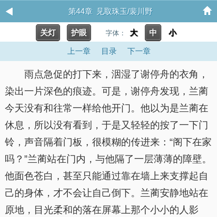
第44章 见取珠玉/裴川野
关灯
护眼
大
中
小
字体：
上一章
目录
下一章
雨点急促的打下来，洇湿了谢停舟的衣角，
染出一片深色的痕迹。可是，谢停舟发现，兰蔺
今天没有和往常一样给他开门。他以为是兰蔺在
休息，所以没有看到，于是又轻轻的按了一下门
铃，声音隔着门板，很模糊的传进来：“阁下在家
吗？”兰蔺站在门内，与他隔了一层薄薄的障壁。
他面色苍白，甚至只能通过靠在墙上来支撑起自
己的身体，才不会让自己倒下。兰蔺安静地站在
原地，目光柔和的落在屏幕上那个小小的人影