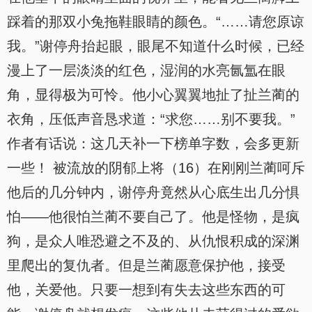
踩着的那双小兔拖鞋眼睛的颜色。“……请您原谅
我。”谢停舟抬起眼，眼尾不知道什么时候，已经
漫上了一层淡淡的红色，湿润的水亮氤氲在眼
角，显得极为可怜。他小心翼翼地扯了扯兰蔺的
衣角，压低声音恳求道：“求您……别不要我。”
作者有话说：这几天补一下榜单字数，会多更新
一些！ 被流放的阴郁上将（16）在刚刚兰蔺呵斥
他后的几分钟内，谢停舟竟然从心底生出几分惧
怕——他很怕兰蔺不要自己了。他是怪物，是疯
狗，是众人唯恐避之不及的、从仇恨积成的深渊
里爬出的复仇者。但是兰蔺愿意保护他，接受
他，关爱他。只要一想到有失去这些东西的可