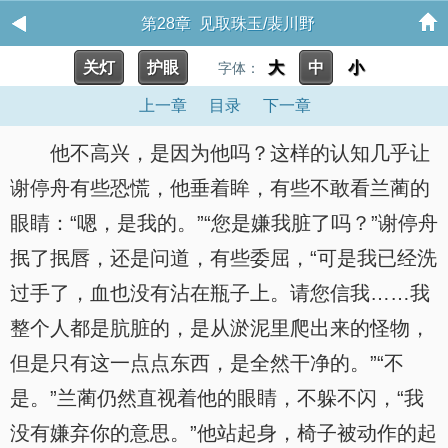
第28章 见取珠玉/裴川野
关灯
护眼
大
中
小
字体：
上一章
目录
下一章
他不高兴，是因为他吗？这样的认知几乎让
谢停舟有些恐慌，他垂着眸，有些不敢看兰蔺的
眼睛：“嗯，是我的。”“您是嫌我脏了吗？”谢停舟
抿了抿唇，还是问道，有些委屈，“可是我已经洗
过手了，血也没有沾在瓶子上。请您信我……我
整个人都是肮脏的，是从淤泥里爬出来的怪物，
但是只有这一点点东西，是全然干净的。”“不
是。”兰蔺仍然直视着他的眼睛，不躲不闪，“我
没有嫌弃你的意思。”他站起身，椅子被动作的起