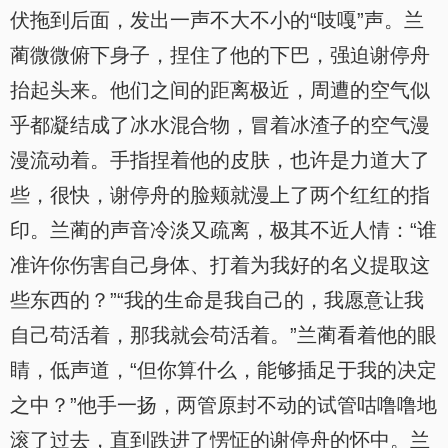
伏拖到后面，发出一声不大不小的“吱嘎”声。兰
蔺微微俯下身子，捏住了他的下巴，强迫谢停舟
抬起头来。他们之间的距离极近，周遭的空气似
乎都凝结成了冰水混合物，冒着冰渣子的空气漫
漫流动着。手指捏着他的皮肤，也许是力道大了
些，很快，谢停舟的脸颊就漫上了两个红红的指
印。兰蔺的声音冷淡又疏离，极其不近人情：“谁
准许你伤害自己身体、打着为我好的名义提取这
些东西的？”“我的生命是我自己的，我愿意让我
自己苟活着，那我就会苟活着。”兰蔺看着他的眼
睛，低声道，“但你算什么，能够插足于我的决定
之中？”他手一扬，两管原封不动的试管咕噜噜地
滚了过去，直到跌进了愣怔的谢停舟的怀中。兰