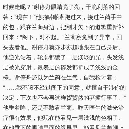
时候走呢？”谢停舟眼睛亮了亮，干脆利落的回
答：“现在！”他啪嗒啪嗒跑过来，接过兰蔺手中
的包，跟在兰蔺身边，把刚才欠下的道歉重新补
回来：“阁下，对不起。”兰蔺察觉到了异常，回
头去看他。谢停舟就亦步亦趋地跟在自己身后。
他逆光站着，轮廓都镀了一层淡淡的光，头发浅
层被光穿射，最表层的碎发都折成了浅浅的金
棕。谢停舟还以为兰蔺在生气，自我检讨着：
“……我不该不经过阁下的同意，就擅自干涉你的
决定，下次也不会再这样贸贸然的莽撞行事了。”
他垂着眸，还是不敢看兰蔺。昨天医生的激光治
疗很有效果，他现在能看见一层浅浅的色相了。
在他垂下的眼睛里面的视界里，能看见兰蔺脚上