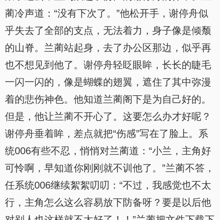
蔺冷声道：“没有下次了。”他松开手，谢停舟似
乎失去了全部的支点，无法着力，身子像是倾颓
的山脊。兰蔺站起身，去了办公区那边，似乎再
也不想见到他了。谢停舟轻眨眼眸，长长的睫毛
一闪一闪的，像是蝴蝶的翅翼，遮住了其中弥漫
着的悲伤神色。他知道兰蔺阁下是为自己好的。
但是，他让兰蔺不开心了。这要怎么办才好呢？
谢停舟垂着眸，差点就把“伤感”写在了脸上。系
统006有些不忍，悄悄对兰蔺道：“小兰，主角好
可怜啊，早知道你刚刚就不训他了。”兰蔺不答，
任系统006继续絮絮叨叨：“不过，我感觉也不太
行，主角怎么这么容易放下防备呀？要是以后他
对别人也这样就不太好了！！”兰蔺把文件下载下