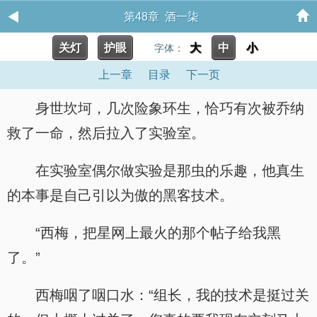
第48章 酒一柒
关灯
护眼
大
中
小
字体：
上一章
目录
下一页
身世坎坷，几次险象环生，恰巧有次被乔纳
救了一命，然后拉入了实验室。
在实验室偶尔做实验是那虫的乐趣，他真生
的本事是自己引以为傲的黑客技术。
“西梅，把星网上最火的那个帖子给我黑
了。”
西梅咽了咽口水：“组长，我的技术是挺过关