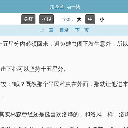
第23章 酒一柒
关灯
护眼
大
中
小
字体：
上一章
目录
下一页
十五星分内必须回来，避免雄虫阁下发生意外，所以
攻击下都可以坚持十五星分。
较：“哦？既然那个平民雄虫在外面，那就让他进来
”
”其实林森曾经还是挺喜欢洛烨的，和洛风一样，洛