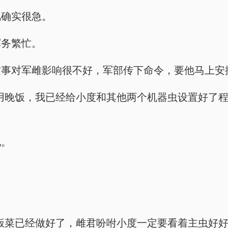
风确实很急。
军务繁忙。
这事对军雌影响很不好，军部传下命令，要他马上安
用晚饭，我已经给小度和其他两个机器虫设置好了程
他。
饭菜已经做好了，雌君吩咐小度一定要看着主虫好好