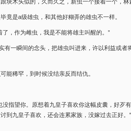
，跟块木头似的，久而久之，新虫一个接着一个，林
毕竟是a级雄虫，和其他好糊弄的雄虫不一样。
着了，作为雌虫，我是不能将雄主叫醒的。”
确实有一瞬间的念头，把雄虫叫进来，许以利益或者
么可能稀罕，到时候没结亲反而结仇。
也没指望你。原想着九皇子喜欢你这幅皮囊，好歹
讨到九皇子喜欢，还会连累家族，没嫁过去正好。