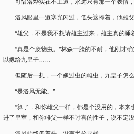
可惜洛烨实在不上道，永远只有那一个表情
洛风眼里一道寒光闪过，低头遮掩着，他雄父
“雄父，不是我不想请雄主过来，雄主真的睡
“真是个废物虫。”林森一脸的不耐，他刚才
以嫁给九皇子……
但随后一想，一个嫁过虫的雌虫，九皇子怎
“是洛风无能。”
“算了，和你雌父一样，都是个没用的，本来
进了皇室，和你雌父一样不讨喜的性子，说不定没
洛风始终低着头，没有半分异样。