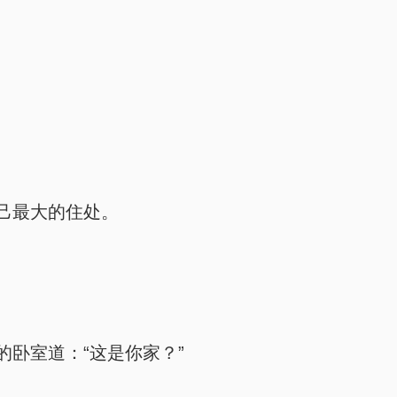
己最大的住处。
卧室道：“这是你家？”