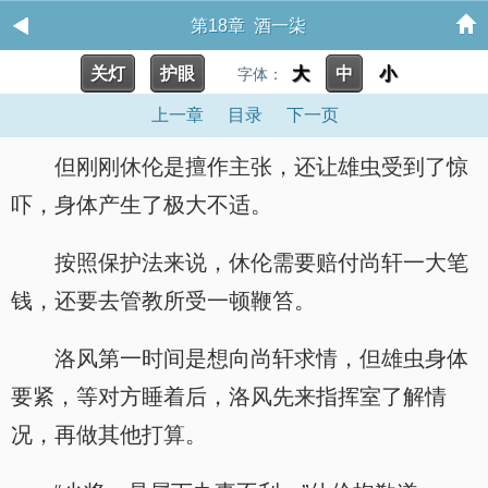
第18章 酒一柒
关灯
护眼
大
中
小
字体：
上一章
目录
下一页
但刚刚休伦是擅作主张，还让雄虫受到了惊
吓，身体产生了极大不适。
按照保护法来说，休伦需要赔付尚轩一大笔
钱，还要去管教所受一顿鞭笞。
洛风第一时间是想向尚轩求情，但雄虫身体
要紧，等对方睡着后，洛风先来指挥室了解情
况，再做其他打算。