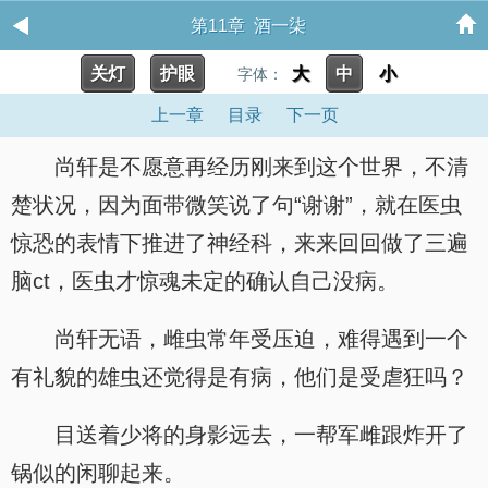
第11章 酒一柒
关灯
护眼
大
中
小
字体：
上一章
目录
下一页
尚轩是不愿意再经历刚来到这个世界，不清
楚状况，因为面带微笑说了句“谢谢”，就在医虫
惊恐的表情下推进了神经科，来来回回做了三遍
脑ct，医虫才惊魂未定的确认自己没病。
尚轩无语，雌虫常年受压迫，难得遇到一个
有礼貌的雄虫还觉得是有病，他们是受虐狂吗？
目送着少将的身影远去，一帮军雌跟炸开了
锅似的闲聊起来。